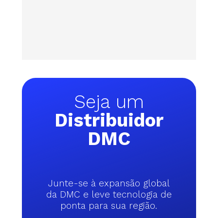
Seja um
Distribuidor
DMC
Junte-se à expansão global
da DMC e leve tecnologia de
ponta para sua região.