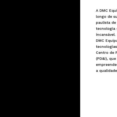
A DMC Equi
longo de s
paulista de
tecnologia 
incansável.
DMC Equipa
tecnologia
Centro de 
(PD&I), que
empreended
a qualidade