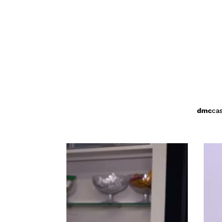
dmc
ca