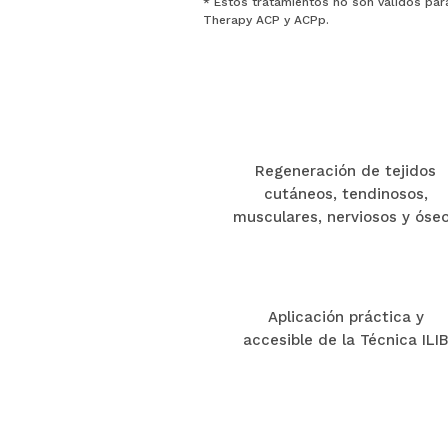
* Estos tratamientos no son válidos pa
Therapy ACP y ACPp.
Regeneración de tejidos
cutáneos, tendinosos,
musculares, nerviosos y óse
Aplicación práctica y
accesible de la Técnica ILI