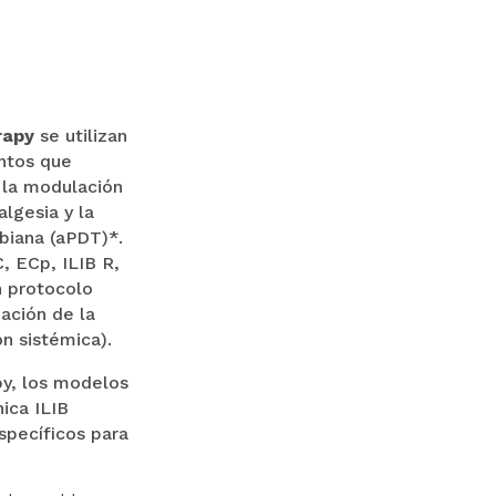
rapy
se utilizan
entos que
, la modulación
algesia y la
biana (aPDT)*.
, ECp, ILIB R,
n protocolo
zación de la
n sistémica).
y, los modelos
ica ILIB
specíficos para