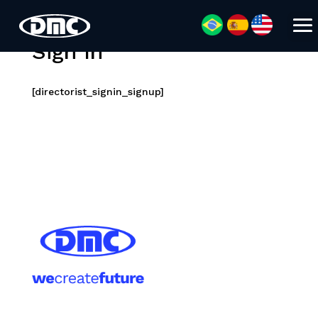
Sign In
[directorist_signin_signup]