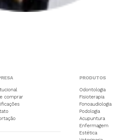
PRESA
PRODUTOS
itucional
Odontologia
e comprar
Fisioterapia
ificações
Fonoaudiologia
tato
Podologia
ortação
Acupuntura
Enfermagem
Estética