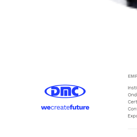
EM
Inst
Ond
Cert
Con
Exp